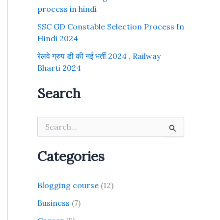
process in hindi
SSC GD Constable Selection Process In
Hindi 2024
रेलवे ग्रुप डी की नई भर्ती 2024 , Railway
Bharti 2024
Search
S
e
a
r
Categories
c
h
f
Blogging course
(12)
o
r
Business
(7)
: