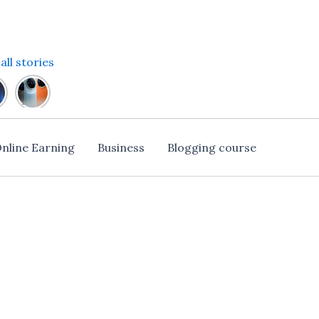
all stories
sung
Vivo
xy
X100
120W
Fast
Charging
nline Earning
Business
Blogging course
nched
के
साथ
ils
चुटकियों
में
e
होगा
Full
charge