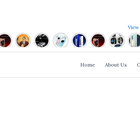
View 
Realme
Br
Bajaj
Oppo
Realme
Realme
Top
Sam
P1
Ambedkar
Pulsar
A3
GT
P1
5
gala
हुई
के
NS
Pro
Neo
Series
सबसे
m55
Launched
कुछ
400
Launched
3 है
होगी
बेहतरीन
5g
देखे
Famous
जल्द
–
बेहद
जल्द
Smartwatch
हुई
Home
About Us
O
क्या है
Quotes
ही
पहली
Stylish
ही
5000
Lau
खाश।
होने
Complete
देखे
भारत
रूपए
देखे
वाली
Waterproof
Details
में
तक
Deta
है
Mobile
Launch
,
Launch
देखे
Pric
Details