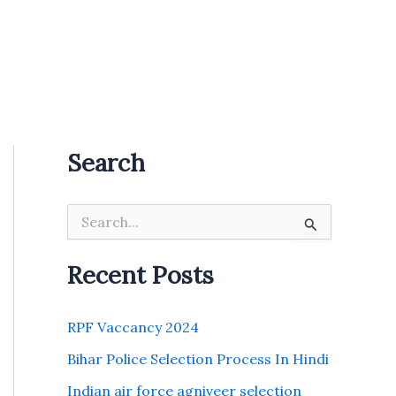
Search
S
e
a
r
Recent Posts
c
h
f
RPF Vaccancy 2024
o
r
Bihar Police Selection Process In Hindi
:
Indian air force agniveer selection