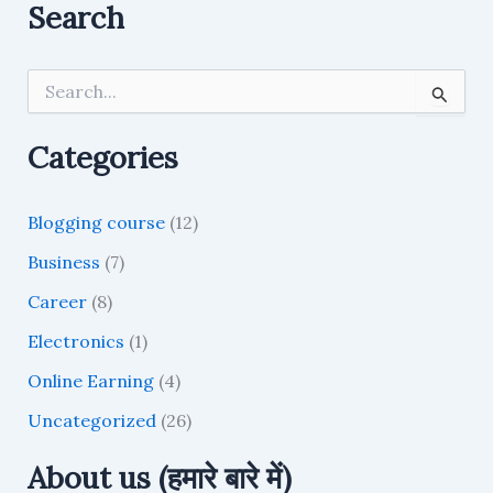
Search
S
e
a
r
Categories
c
h
f
Blogging course
(12)
o
r
Business
(7)
:
Career
(8)
Electronics
(1)
Online Earning
(4)
Uncategorized
(26)
About us (हमारे बारे में)