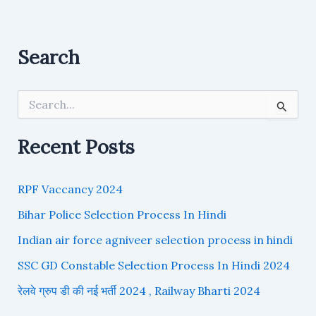
Search
S
e
a
r
Recent Posts
c
h
f
RPF Vaccancy 2024
o
r
Bihar Police Selection Process In Hindi
:
Indian air force agniveer selection process in hindi
SSC GD Constable Selection Process In Hindi 2024
रेलवे ग्रुप डी की नई भर्ती 2024 , Railway Bharti 2024