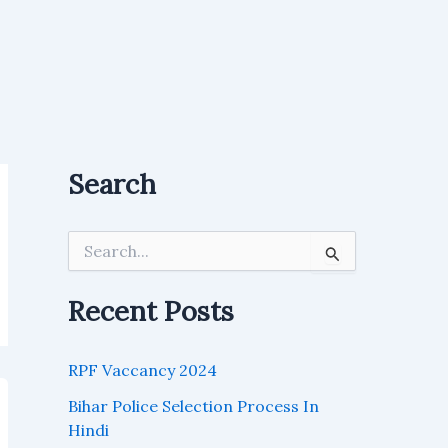
Search
S
e
a
r
Recent Posts
c
h
f
RPF Vaccancy 2024
o
r
Bihar Police Selection Process In
:
Hindi