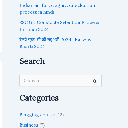
Indian air force agniveer selection
process in hindi
SSC GD Constable Selection Process
In Hindi 2024
रेलवे ग्रुप डी की नई भर्ती 2024 , Railway
Bharti 2024
Search
S
e
a
r
Categories
c
h
f
Blogging course
(12)
o
r
Business
(7)