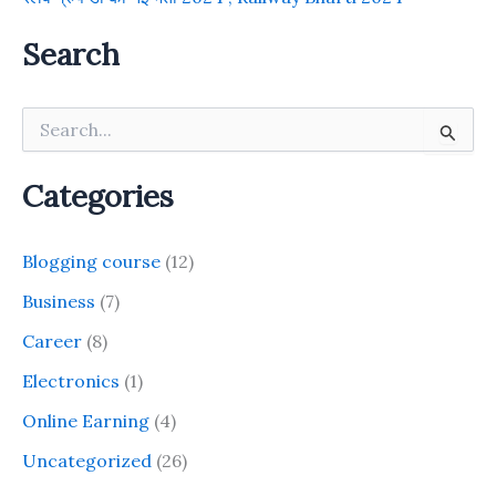
Search
S
e
a
r
Categories
c
h
f
Blogging course
(12)
o
r
Business
(7)
:
Career
(8)
Electronics
(1)
Online Earning
(4)
Uncategorized
(26)