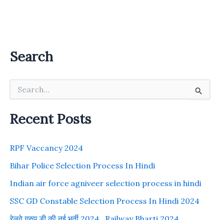
Search
S
e
a
r
Recent Posts
c
h
f
RPF Vaccancy 2024
o
r
Bihar Police Selection Process In Hindi
:
Indian air force agniveer selection process in hindi
SSC GD Constable Selection Process In Hindi 2024
रेलवे ग्रुप डी की नई भर्ती 2024 , Railway Bharti 2024